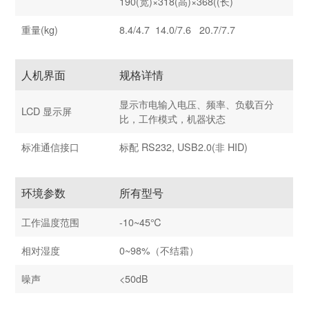
190(宽)×318(高)×368((长)
重量(kg)
8.4/4.7 14.0/7.6 20.7/7.7
人机界面
规格详情
显示市电输入电压、频率、负载百分
LCD 显示屏
比，工作模式，机器状态
标准通信接口
标配 RS232, USB2.0(非 HID)
环境参数
所有型号
工作温度范围
-10~45℃
相对湿度
0~98%（不结霜）
噪声
<50dB