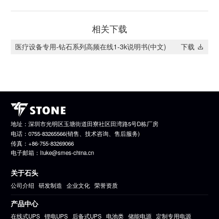
相关下载
医疗设备专用-钻石系列高频在线1-3k说明书(中文)
下载
地址：深圳市光明区玉塘街道田寮社区田湾路5号D栋厂房
电话：0755-83265566(销售、技术咨询、售后服务)
传真：+86-755-83269066
电子邮箱：liuke@smes-china.cn
关于石头
公司介绍
研发制造
企业文化
荣誉资质
产品中心
在线式UPS
锂电UPS
后备式UPS
电池类
储能电源
定制专用电源