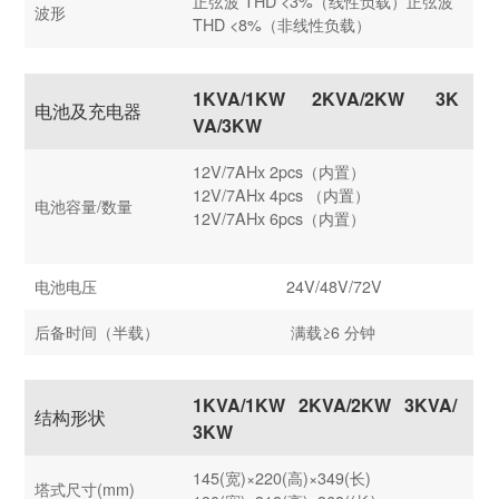
正弦波 THD <3%（线性负载）正弦波
波形
THD <8%（非线性负载）
1KVA/
1KW
2KVA/
2KW
3K
电池及充电器
VA/
3KW
12V/7AHx 2pcs（内置）
12V/7AHx 4pcs （内置）
电池容量/数量
12V/7AHx 6pcs（内置）
电池电压
24V/48V/72V
后备时间（半载）
满载≥6 分钟
1KVA/1KW
2KVA/2KW 3KVA/
结构形状
3KW
145(宽)×220(高)×349(长)
塔式尺寸(mm)